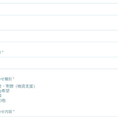
号
わせ種別
*
付・寄贈（物資支援）
会希望
談
の他
わせ内容