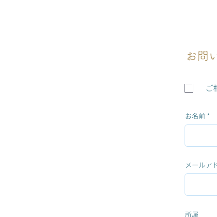
お問
ご
お名前
メールア
所属