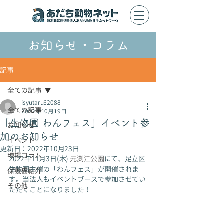
​お知らせ・コラム
記事
全ての記事
isyutaru62088
全ての記事
2022年10月19日
「生物園 わんフェス」イベント参
お知らせ
加のお知らせ
イベント
更新日：
2022年10月23日
現場コラム
2022年11月3日(木) 
元渕江公園
にて、足立区
生物園主催の「わんフェス」が開催されま
保護猫紹介
す。当法人もイベントブースで参加させてい
その他
ただくことになりました！