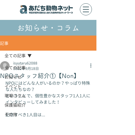
​お知らせ・コラム
記事
全ての記事
isyutaru62088
全ての記事
2022年9月18日
NPOスタッフ紹介①【Non】
お知らせ
NPOにはどんな人がいるのか？やっぱり特殊
イベント
な人たちなの？
現場コラム
ということで、個性豊かなスタッフ1人1人に
インタビューしてみました！
保護猫紹介
その他
記念すべき1人目は...