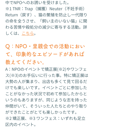
中でNPOへのお誘いを受けました。
※1 TNR：Trap（捕獲）Neuter（不妊手術）
Return（戻す）、猫の繁殖を防止し一代限り
の命を全うさせ、「飼い主のいない猫」に関
わる苦情や殺処分の減少に寄与する活動。詳
しくは、
こちら
。
Q：
NPO・里親会での活動におい
て、印象的なエピソードがあれば
教えてください。
A：NPOのイベントで矯正展(※2)やワンフェ
ス(※3)のお手伝いに行った事。特に矯正展は
大勢の人が集まり、出店も多くて見て回るだ
けでも楽しいです。イベントごとに参加した
ことがなかった状況で初めて参加したからと
いうのもありますが、同じような志を持った
仲間がいて、そういった人たちとのやり取り
ができたことがとても楽しかったです。
※2 矯正展、※3 ワンフェス：いずれも足立
区内のイベント。