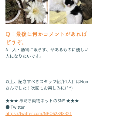
Q：最後に何かコメントがあれば
どうぞ。
A：人・動物に限らす、命あるものに優しい
人になりたいです。
以上、記念すべきスタッフ紹介1人目はNon
さんでした！次回もお楽しみに(^^)
★★★ あだち動物ネットのSNS ★★★
● Twitter
https://twitter.com/NPO62898321
● YouTube チャンネル
https://youtube.com/channel/UCai_3wfmq
OtsSb8z1Ib9rww