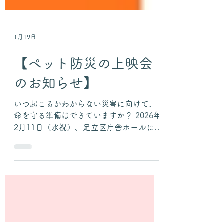
1月19日
【ペット防災の上映会
のお知らせ】
いつ起こるかわからない災害に向けて、
命を守る準備はできていますか？ 2026年
2月11日（水祝）、足立区庁舎ホールにて
『犬と猫と人間と2 動物たちの大震災』
の映画上映会（先着順、無料）を行いま
す。日頃の防災対策を見直すきっかけに
なれば嬉しいです!! 上映会前に、帝京科
学大学山本和弘教授（獣医師・防災士）